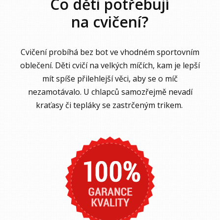
Co děti potřebují
na cvičení?
Cvičení probíhá bez bot ve vhodném sportovním
oblečení. Děti cvičí na velkých míčích, kam je lepší
mít spíše přilehlejší věci, aby se o míč
nezamotávalo. U chlapců samozřejmě nevadí
kraťasy či tepláky se zastrčeným trikem.