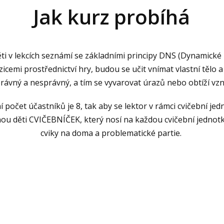
Jak kurz probíhá
ěti v lekcích seznámí se základními principy DNS (Dynamick
icemi prostřednictví hry, budou se učit vnímat vlastní tělo 
ávný a nesprávný, a tím se vyvarovat úrazů nebo obtíží vzn
í počet účastníků je 8, tak aby se lektor v rámci cvičební j
nou děti CVIČEBNÍČEK, který nosí na každou cvičební jedno
cviky na doma a problematické partie.