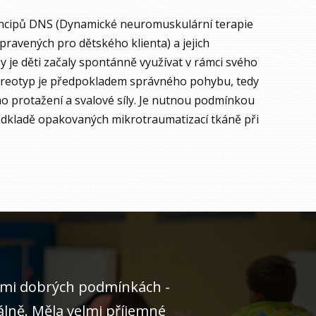
rincipů DNS (Dynamické neuromuskulární terapie
pravených pro dětského klienta) a jejich
y je děti začaly spontánně využívat v rámci svého
reotyp je předpokladem správného pohybu, tedy
ho protažení a svalové síly. Je nutnou podmínkou
podkladě opakovaných mikrotraumatizací tkáně při
elmi dobrých podmínkách -
álně. Měla velmi příjemné