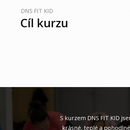
DNS FIT KID
Cíl kurzu
S kurzem DNS FIT KID jse
krásné, teplé a pohodlné