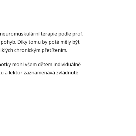
é neuromuskulární terapie podle prof.
a pohyb. Díky tomu by poté měly být
iklých chronickým přetížením.
ednotky mohl všem dětem individuálně
tku a lektor zaznamenává zvládnuté