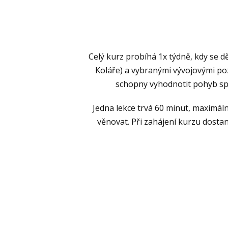
Celý kurz probíhá 1x týdně, kdy se d
Koláře) a vybranými vývojovými poz
schopny vyhodnotit pohyb spr
Jedna lekce trvá 60 minut, maximáln
věnovat. Při zahájení kurzu dosta