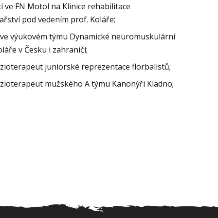
í ve FN Motol na Klinice rehabilitace
ařství pod vedením prof. Koláře;
í ve výukovém týmu Dynamické neuromuskulární
láře v Česku i zahraničí;
zioterapeut juniorské reprezentace florbalistů;
yzioterapeut mužského A týmu Kanonýři Kladno;