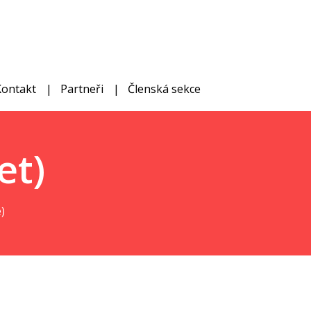
Kontakt
Partneři
Členská sekce
et)
)