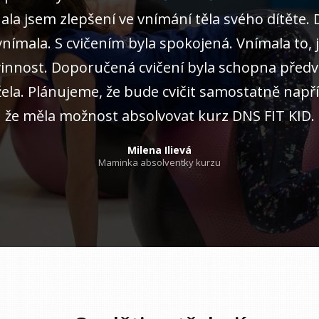
la jsem zlepšení ve vnímání těla svého dítěte. 
evnímala. S cvičením byla spokojená. Vnímala to,
vinnost. Doporučená cvičení byla schopna předv
ela. Plánujeme, že bude cvičit samostatně napří
že měla možnost absolvovat kurz DNS FIT KID.
Milena Ilievá
Maminka absolventky kurzu