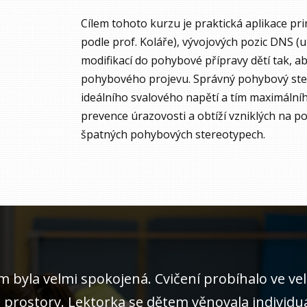
Cílem tohoto kurzu je praktická aplikace p
podle prof. Koláře), vývojových pozic DNS (u
modifikací do pohybové přípravy dětí tak, ab
pohybového projevu. Správný pohybový ste
ideálního svalového napětí a tím maximální
prevence úrazovosti a obtíží vzniklých na 
špatných pohybových stereotypech.
m byla velmi spokojená. Cvičení probíhalo ve v
 prostory. Lektorka se dětem věnovala individu