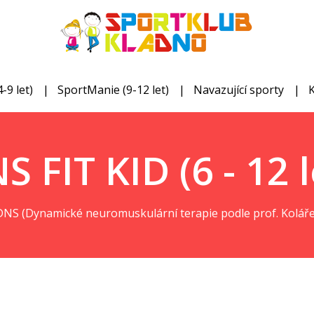
-9 let)
SportManie (9-12 let)
Navazující sporty
S FIT KID (6 - 12 l
DNS (Dynamické neuromuskulární terapie podle prof. Koláře