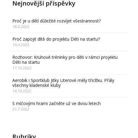
Nejnovější příspěvky
Proč je u dětí důležité rozvíjet všestrannost?
18.4.2023
Proč zapojit dítě do projektu Děti na startu?
14.4.2023
Rozhovor: Kruhové tréninky pro děti v rámci projektu
Děti na startu
17.10.2022
Aerobik i Sportklub Jitky Literové měly třicítku. Přály
všechny kladenské kluby
14.10.2022
S míčovými hrami začněte už ve dvou letech
21.7.2022
Rubriky