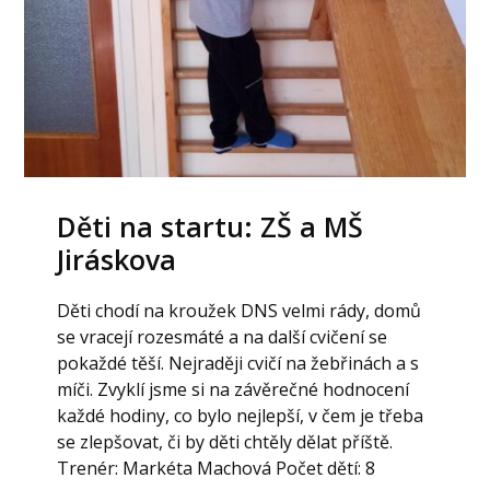
Děti na startu: ZŠ a MŠ
Jiráskova
Děti chodí na kroužek DNS velmi rády, domů
se vracejí rozesmáté a na další cvičení se
pokaždé těší. Nejraději cvičí na žebřinách a s
míči. Zvyklí jsme si na závěrečné hodnocení
každé hodiny, co bylo nejlepší, v čem je třeba
se zlepšovat, či by děti chtěly dělat příště.
Trenér: Markéta Machová Počet dětí: 8