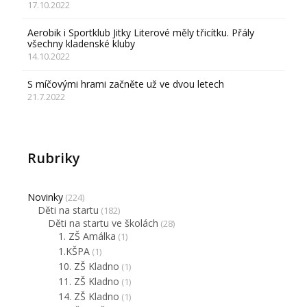
17.10.2022
Aerobik i Sportklub Jitky Literové měly třicítku. Přály
všechny kladenské kluby
14.10.2022
S míčovými hrami začněte už ve dvou letech
21.7.2022
Rubriky
Novinky
(224)
Děti na startu
(182)
Děti na startu ve školách
(28)
1. ZŠ Amálka
(1)
1.KŠPA
(1)
10. ZŠ Kladno
(1)
11. ZŠ Kladno
(1)
14. ZŠ Kladno
(1)