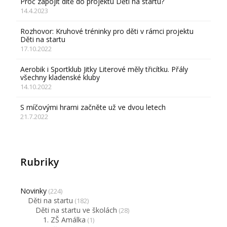
Proč zapojit dítě do projektu Děti na startu?
14.4.2023
Rozhovor: Kruhové tréninky pro děti v rámci projektu
Děti na startu
17.10.2022
Aerobik i Sportklub Jitky Literové měly třicítku. Přály
všechny kladenské kluby
14.10.2022
S míčovými hrami začněte už ve dvou letech
21.7.2022
Rubriky
Novinky
(224)
Děti na startu
(182)
Děti na startu ve školách
(28)
1. ZŠ Amálka
(1)