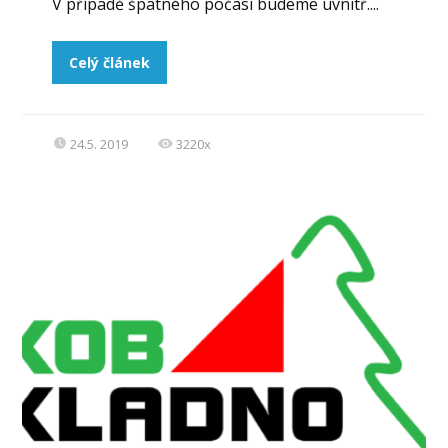
V případě špatného počasí budeme uvnitř....
Celý článek
24.5. 2019
3220x