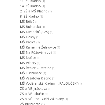
11. ZŠ Kladno
(1)
14. ZŠ Kladno
(1)
2. ZŠ a MŠ Kladno
(1)
8. ZŠ Kladno
(1)
MŠ Běleč
(1)
MŠ Bulharská
(1)
MŠ Divadelní (8.ZŠ)
(1)
MŠ Doksy
(1)
MŠ Kačice
(1)
MŠ Kamenné Žehrovice
(1)
MŠ Na Růžovém poli
(1)
MŠ Nučice
(1)
MŠ Pchery
(1)
MŠ Řepice – Ratejna
(1)
MŠ Tuchlovice
(1)
MŠ Vašatova Kladno
(1)
MŠ Vodárenská Kladno– „PALOUČEK“
(1)
ZŠ a MŠ Jiráskova
(1)
ZŠ a MŠ Libušín
(1)
ZŠ a MŠ Pod Budčí Zákolany
(1)
ZŠ Buštěhrad
(1)