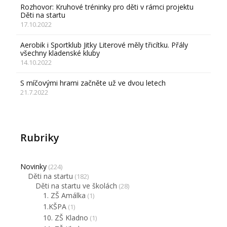
Rozhovor: Kruhové tréninky pro děti v rámci projektu
Děti na startu
17.10.2022
Aerobik i Sportklub Jitky Literové měly třicítku. Přály
všechny kladenské kluby
14.10.2022
S míčovými hrami začněte už ve dvou letech
21.7.2022
Rubriky
Novinky
(224)
Děti na startu
(182)
Děti na startu ve školách
(28)
1. ZŠ Amálka
(1)
1.KŠPA
(1)
10. ZŠ Kladno
(1)