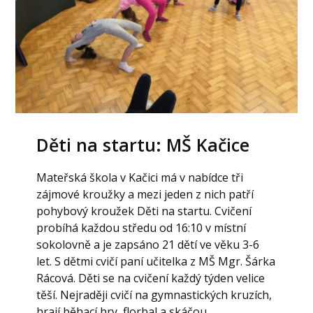
Děti na startu: MŠ Kačice
Mateřská škola v Kačici má v nabídce tři
zájmové kroužky a mezi jeden z nich patří
pohybový kroužek Děti na startu. Cvičení
probíhá každou středu od 16:10 v místní
sokolovně a je zapsáno 21 dětí ve věku 3-6
let. S dětmi cvičí paní učitelka z MŠ Mgr. Šárka
Rácová. Děti se na cvičení každý týden velice
těší. Nejraději cvičí na gymnastických kruzích,
hrají běhací hry, florbal a skáčou...