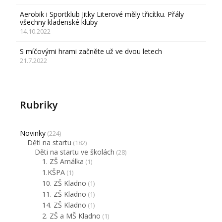
Aerobik i Sportklub Jitky Literové měly třicítku. Přály
všechny kladenské kluby
14.10.2022
S míčovými hrami začněte už ve dvou letech
21.7.2022
Rubriky
Novinky
(224)
Děti na startu
(182)
Děti na startu ve školách
(28)
1. ZŠ Amálka
(1)
1.KŠPA
(1)
10. ZŠ Kladno
(1)
11. ZŠ Kladno
(1)
14. ZŠ Kladno
(1)
2. ZŠ a MŠ Kladno
(1)