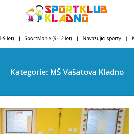
-9 let)
SportManie (9-12 let)
Navazující sporty
Kategorie: MŠ Vašatova Kladno