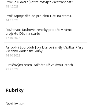
Proč je u dětí důležité rozvíjet všestrannost?
18.4.2023
Proč zapojit dítě do projektu Děti na startu?
14.4.2023
Rozhovor: Kruhové tréninky pro děti v rámci
projektu Děti na startu
17.10.2022
Aerobik i Sportklub Jitky Literové měly třicítku. Přály
všechny kladenské kluby
14.10.2022
S míčovými hrami začněte už ve dvou letech
21.7.2022
Rubriky
Novinky
(224)