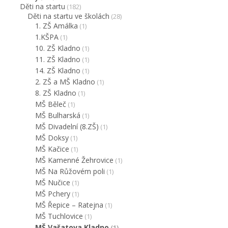
Děti na startu
(182)
Děti na startu ve školách
(28)
1. ZŠ Amálka
(1)
1.KŠPA
(1)
10. ZŠ Kladno
(1)
11. ZŠ Kladno
(1)
14. ZŠ Kladno
(1)
2. ZŠ a MŠ Kladno
(1)
8. ZŠ Kladno
(1)
MŠ Běleč
(1)
MŠ Bulharská
(1)
MŠ Divadelní (8.ZŠ)
(1)
MŠ Doksy
(1)
MŠ Kačice
(1)
MŠ Kamenné Žehrovice
(1)
MŠ Na Růžovém poli
(1)
MŠ Nučice
(1)
MŠ Pchery
(1)
MŠ Řepice – Ratejna
(1)
MŠ Tuchlovice
(1)
MŠ Vašatova Kladno
(1)