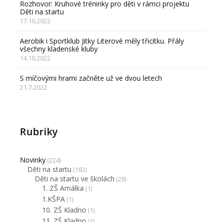
Rozhovor: Kruhové tréninky pro děti v rámci projektu
Děti na startu
17.10.2022
Aerobik i Sportklub Jitky Literové měly třicítku. Přály
všechny kladenské kluby
14.10.2022
S míčovými hrami začněte už ve dvou letech
21.7.2022
Rubriky
Novinky
(224)
Děti na startu
(182)
Děti na startu ve školách
(28)
1. ZŠ Amálka
(1)
1.KŠPA
(1)
10. ZŠ Kladno
(1)
11. ZŠ Kladno
(1)