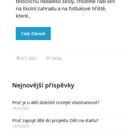
tělocvičnu nedaleko školy, chodíme rádi ven
na školní zahradu a na fotbalové hřiště,
které...
Celý článek
8.7. 2022
3452x
Nejnovější příspěvky
Proč je u dětí důležité rozvíjet všestrannost?
18.4.2023
Proč zapojit dítě do projektu Děti na startu?
14.4.2023