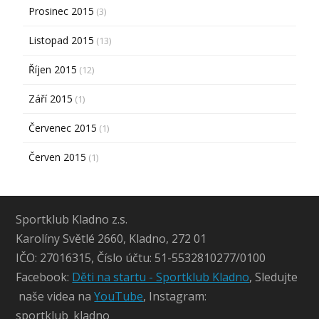
Prosinec 2015
(3)
Listopad 2015
(13)
Říjen 2015
(12)
Září 2015
(1)
Červenec 2015
(1)
Červen 2015
(1)
Sportklub Kladno z.s.
Karolíny Světlé 2660, Kladno, 272 01
IČO: 27016315, Číslo účtu: 51-5532810277/0100
Facebook:
Děti na startu - Sportklub Kladno
, Sledujte
naše videa na
YouTube
, Instagram:
sportklub_kladno