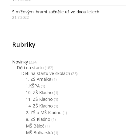
S míčovými hrami začněte už ve dvou letech
21.7.2022
Rubriky
Novinky
(224)
Děti na startu
(182)
Děti na startu ve školách
(28)
1. ZŠ Amálka
(1)
1.KŠPA
(1)
10. ZŠ Kladno
(1)
11. ZŠ Kladno
(1)
14. ZŠ Kladno
(1)
2. ZŠ a MŠ Kladno
(1)
8. ZŠ Kladno
(1)
MŠ Běleč
(1)
MŠ Bulharská
(1)