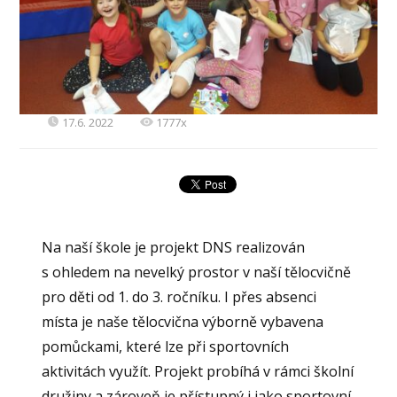
17.6. 2022
1777x
Na naší škole je projekt DNS realizován
s ohledem na nevelký prostor v naší tělocvičně
pro děti od 1. do 3. ročníku. I přes absenci
místa je naše tělocvična výborně vybavena
pomůckami, které lze při sportovních
aktivitách využít. Projekt probíhá v rámci školní
družiny a zároveň je přístupný i jako sportovní