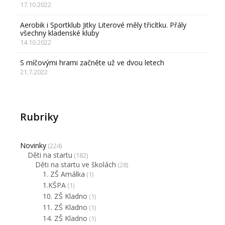
17.10.2022
Aerobik i Sportklub Jitky Literové měly třicítku. Přály
všechny kladenské kluby
14.10.2022
S míčovými hrami začněte už ve dvou letech
21.7.2022
Rubriky
Novinky
(224)
Děti na startu
(182)
Děti na startu ve školách
(28)
1. ZŠ Amálka
(1)
1.KŠPA
(1)
10. ZŠ Kladno
(1)
11. ZŠ Kladno
(1)
14. ZŠ Kladno
(1)