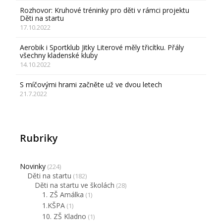
Rozhovor: Kruhové tréninky pro děti v rámci projektu
Děti na startu
17.10.2022
Aerobik i Sportklub Jitky Literové měly třicítku. Přály
všechny kladenské kluby
14.10.2022
S míčovými hrami začněte už ve dvou letech
21.7.2022
Rubriky
Novinky
(224)
Děti na startu
(182)
Děti na startu ve školách
(28)
1. ZŠ Amálka
(1)
1.KŠPA
(1)
10. ZŠ Kladno
(1)