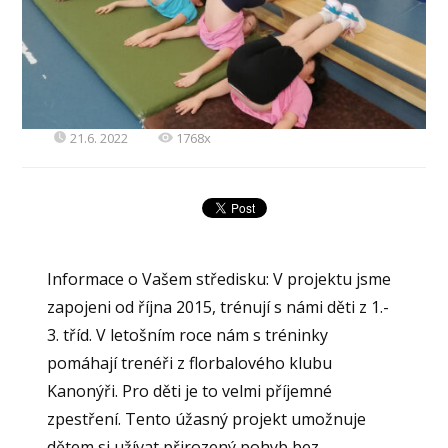
21.6. 2022
1768x
Informace o Vašem středisku: V projektu jsme
zapojeni od října 2015, trénují s námi děti z 1.-
3. tříd. V letošním roce nám s tréninky
pomáhají trenéři z florbalového klubu
Kanonýři. Pro děti je to velmi příjemné
zpestření. Tento úžasný projekt umožnuje
dětem si užívat přirozený pohyb bez