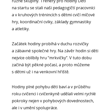
různé skupiny. Trenéry pro hodiny Dětí
na startu se stali naši pedagogičtí pracovníci
a v kruhových trénincích s dětmi cvičí míčové
hry, koordinační cviky, základy gymnastiky
a atletiky.
Začátek hodiny probíhá v duchu rozvičky
a zábavné společné hry. Na závěr hodin si děti
nejvíce oblíbily hru “mrkvičky”. V tuto dobu
začíná být pěkné počasí, a proto můžeme
s dětmi už i na venkovní hřiště.
Hodiny plné pohybu děti baví a v průběhu
roku cvičenci i cvičenkyně udělali velmi rychlé
pokroky nejen v pohybových dovednostech,
ale i v umění spolupráce.