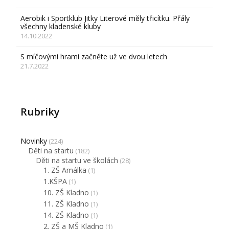
Aerobik i Sportklub Jitky Literové měly třicítku. Přály
všechny kladenské kluby
14.10.2022
S míčovými hrami začněte už ve dvou letech
21.7.2022
Rubriky
Novinky
(224)
Děti na startu
(182)
Děti na startu ve školách
(28)
1. ZŠ Amálka
(1)
1.KŠPA
(1)
10. ZŠ Kladno
(1)
11. ZŠ Kladno
(1)
14. ZŠ Kladno
(1)
2. ZŠ a MŠ Kladno
(1)