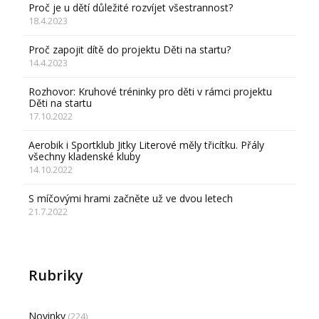
Proč je u dětí důležité rozvíjet všestrannost?
18.4.2023
Proč zapojit dítě do projektu Děti na startu?
14.4.2023
Rozhovor: Kruhové tréninky pro děti v rámci projektu
Děti na startu
17.10.2022
Aerobik i Sportklub Jitky Literové měly třicítku. Přály
všechny kladenské kluby
14.10.2022
S míčovými hrami začněte už ve dvou letech
21.7.2022
Rubriky
Novinky
(224)