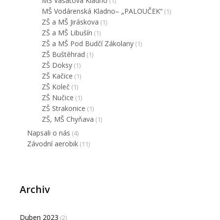
MŠ Vašatova Kladno
(1)
MŠ Vodárenská Kladno– „PALOUČEK“
(1)
ZŠ a MŠ Jiráskova
(1)
ZŠ a MŠ Libušín
(1)
ZŠ a MŠ Pod Budčí Zákolany
(1)
ZŠ Buštěhrad
(1)
ZŠ Doksy
(1)
ZŠ Kačice
(1)
ZŠ Koleč
(1)
ZŠ Nučice
(1)
ZŠ Strakonice
(1)
ZŠ, MŠ Chyňava
(1)
Napsali o nás
(4)
Závodní aerobik
(11)
Archiv
Duben 2023
(2)