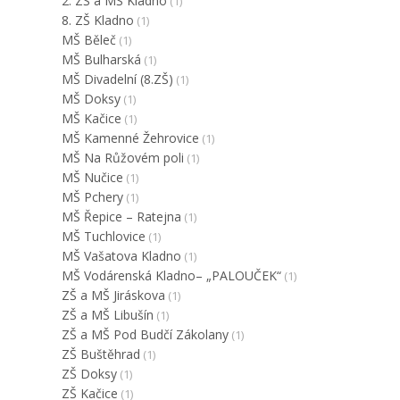
2. ZŠ a MŠ Kladno
(1)
8. ZŠ Kladno
(1)
MŠ Běleč
(1)
MŠ Bulharská
(1)
MŠ Divadelní (8.ZŠ)
(1)
MŠ Doksy
(1)
MŠ Kačice
(1)
MŠ Kamenné Žehrovice
(1)
MŠ Na Růžovém poli
(1)
MŠ Nučice
(1)
MŠ Pchery
(1)
MŠ Řepice – Ratejna
(1)
MŠ Tuchlovice
(1)
MŠ Vašatova Kladno
(1)
MŠ Vodárenská Kladno– „PALOUČEK“
(1)
ZŠ a MŠ Jiráskova
(1)
ZŠ a MŠ Libušín
(1)
ZŠ a MŠ Pod Budčí Zákolany
(1)
ZŠ Buštěhrad
(1)
ZŠ Doksy
(1)
ZŠ Kačice
(1)