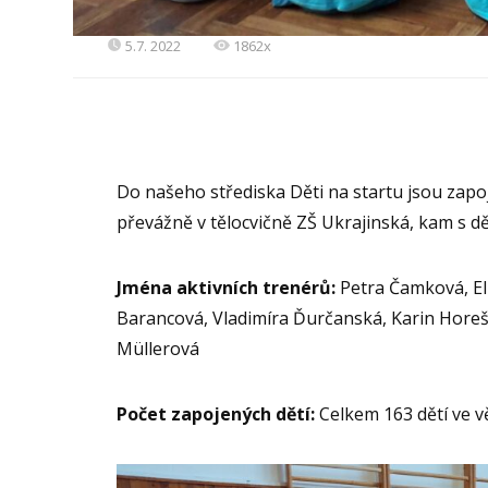
5.7. 2022
1862x
Do našeho střediska Děti na startu jsou zapo
převážně v tělocvičně ZŠ Ukrajinská, kam s d
Jména aktivních trenérů:
Petra Čamková, El
Barancová, Vladimíra Ďurčanská, Karin Hore
Müllerová
Počet zapojených dětí:
Celkem 163 dětí ve vě