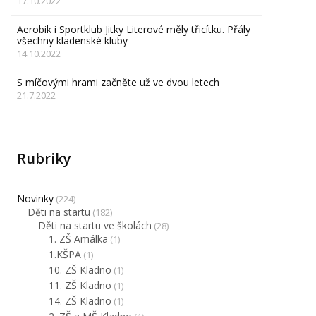
17.10.2022
Aerobik i Sportklub Jitky Literové měly třicítku. Přály
všechny kladenské kluby
14.10.2022
S míčovými hrami začněte už ve dvou letech
21.7.2022
Rubriky
Novinky
(224)
Děti na startu
(182)
Děti na startu ve školách
(28)
1. ZŠ Amálka
(1)
1.KŠPA
(1)
10. ZŠ Kladno
(1)
11. ZŠ Kladno
(1)
14. ZŠ Kladno
(1)