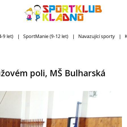
-9 let)
SportManie (9-12 let)
Navazující sporty
ůžovém poli, MŠ Bulharská