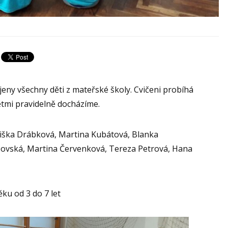
jeny všechny děti z mateřské školy. Cvičeni probíhá
ětmi pravidelně docházíme.
iška Drábková, Martina Kubátová, Blanka
šovská, Martina Červenková, Tereza Petrová, Hana
ku od 3 do 7 let