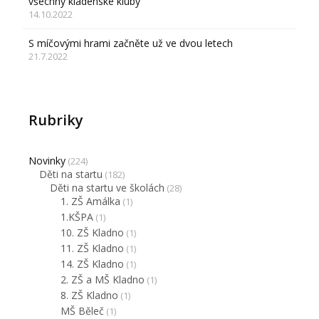
všechny kladenské kluby
14.10.2022
S míčovými hrami začněte už ve dvou letech
21.7.2022
Rubriky
Novinky
(224)
Děti na startu
(182)
Děti na startu ve školách
(28)
1. ZŠ Amálka
(1)
1.KŠPA
(1)
10. ZŠ Kladno
(1)
11. ZŠ Kladno
(1)
14. ZŠ Kladno
(1)
2. ZŠ a MŠ Kladno
(1)
8. ZŠ Kladno
(1)
MŠ Běleč
(1)