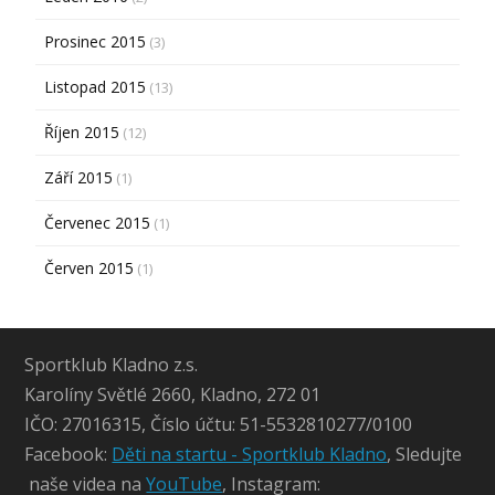
Prosinec 2015
(3)
Listopad 2015
(13)
Říjen 2015
(12)
Září 2015
(1)
Červenec 2015
(1)
Červen 2015
(1)
Sportklub Kladno z.s.
Karolíny Světlé 2660, Kladno, 272 01
IČO: 27016315, Číslo účtu: 51-5532810277/0100
Facebook:
Děti na startu - Sportklub Kladno
, Sledujte
naše videa na
YouTube
, Instagram: