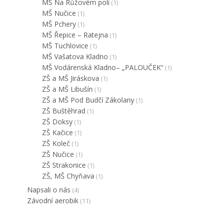
MŠ Na Růžovém poli
(1)
MŠ Nučice
(1)
MŠ Pchery
(1)
MŠ Řepice – Ratejna
(1)
MŠ Tuchlovice
(1)
MŠ Vašatova Kladno
(1)
MŠ Vodárenská Kladno– „PALOUČEK“
(1)
ZŠ a MŠ Jiráskova
(1)
ZŠ a MŠ Libušín
(1)
ZŠ a MŠ Pod Budčí Zákolany
(1)
ZŠ Buštěhrad
(1)
ZŠ Doksy
(1)
ZŠ Kačice
(1)
ZŠ Koleč
(1)
ZŠ Nučice
(1)
ZŠ Strakonice
(1)
ZŠ, MŠ Chyňava
(1)
Napsali o nás
(4)
Závodní aerobik
(11)