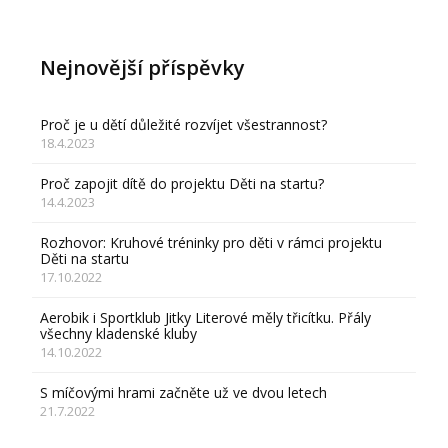
Nejnovější příspěvky
Proč je u dětí důležité rozvíjet všestrannost?
18.4.2023
Proč zapojit dítě do projektu Děti na startu?
14.4.2023
Rozhovor: Kruhové tréninky pro děti v rámci projektu
Děti na startu
17.10.2022
Aerobik i Sportklub Jitky Literové měly třicítku. Přály
všechny kladenské kluby
14.10.2022
S míčovými hrami začněte už ve dvou letech
21.7.2022