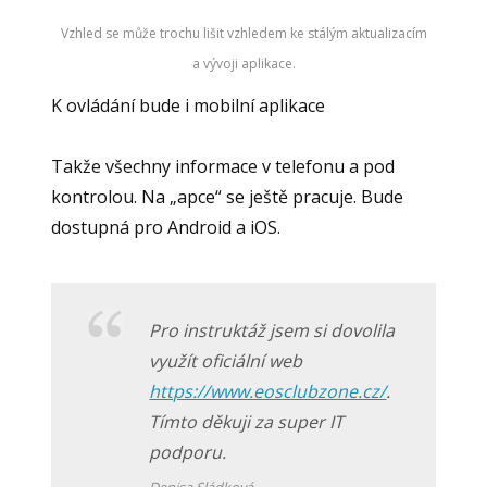
Vzhled se může trochu lišit vzhledem ke stálým aktualizacím
a vývoji aplikace.
K ovládání bude i mobilní aplikace
Takže všechny informace v telefonu a pod
kontrolou. Na „apce“ se ještě pracuje. Bude
dostupná pro Android a iOS.
Pro instruktáž jsem si dovolila
využít oficiální web
https://www.eosclubzone.cz/
.
Tímto děkuji za super IT
podporu.
Denisa Sládková