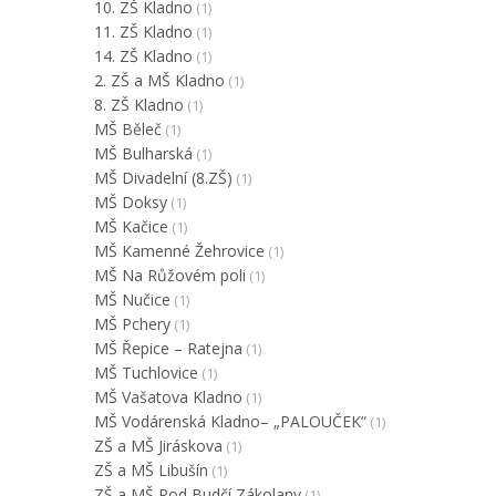
10. ZŠ Kladno
(1)
11. ZŠ Kladno
(1)
14. ZŠ Kladno
(1)
2. ZŠ a MŠ Kladno
(1)
8. ZŠ Kladno
(1)
MŠ Běleč
(1)
MŠ Bulharská
(1)
MŠ Divadelní (8.ZŠ)
(1)
MŠ Doksy
(1)
MŠ Kačice
(1)
MŠ Kamenné Žehrovice
(1)
MŠ Na Růžovém poli
(1)
MŠ Nučice
(1)
MŠ Pchery
(1)
MŠ Řepice – Ratejna
(1)
MŠ Tuchlovice
(1)
MŠ Vašatova Kladno
(1)
MŠ Vodárenská Kladno– „PALOUČEK“
(1)
ZŠ a MŠ Jiráskova
(1)
ZŠ a MŠ Libušín
(1)
ZŠ a MŠ Pod Budčí Zákolany
(1)