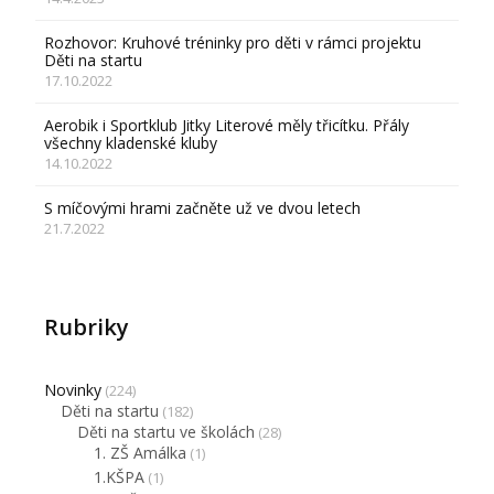
Rozhovor: Kruhové tréninky pro děti v rámci projektu
Děti na startu
17.10.2022
Aerobik i Sportklub Jitky Literové měly třicítku. Přály
všechny kladenské kluby
14.10.2022
S míčovými hrami začněte už ve dvou letech
21.7.2022
Rubriky
Novinky
(224)
Děti na startu
(182)
Děti na startu ve školách
(28)
1. ZŠ Amálka
(1)
1.KŠPA
(1)