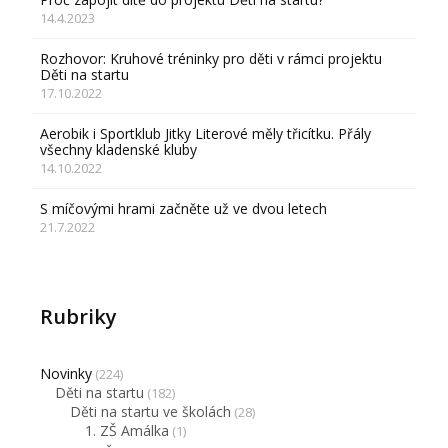
14.4.2023
Rozhovor: Kruhové tréninky pro děti v rámci projektu
Děti na startu
17.10.2022
Aerobik i Sportklub Jitky Literové měly třicítku. Přály
všechny kladenské kluby
14.10.2022
S míčovými hrami začněte už ve dvou letech
21.7.2022
Rubriky
Novinky
(224)
Děti na startu
(182)
Děti na startu ve školách
(28)
1. ZŠ Amálka
(1)