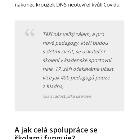
nakonec kroužek DNS neotevřel kvůli Covidu.
Těší nás velký zájem, a pro
nové pedagogy, kteří budou
s dětmi cvičit, se uskuteční
školení v kladenské sportovní
hale. 17. září očekáváme účast
více jak 40ti pedagogů pouze
z Kladna,
říká s radostí Jitka Literová.
A jak celá spolupráce se
školami funguje?