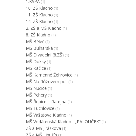
1.KŠPA
(1)
10. ZŠ Kladno
(1)
11. ZŠ Kladno
(1)
14. ZŠ Kladno
(1)
2. ZŠ a MŠ Kladno
(1)
8. ZŠ Kladno
(1)
MŠ Běleč
(1)
MŠ Bulharská
(1)
MŠ Divadelní (8.ZŠ)
(1)
MŠ Doksy
(1)
MŠ Kačice
(1)
MŠ Kamenné Žehrovice
(1)
MŠ Na Růžovém poli
(1)
MŠ Nučice
(1)
MŠ Pchery
(1)
MŠ Řepice – Ratejna
(1)
MŠ Tuchlovice
(1)
MŠ Vašatova Kladno
(1)
MŠ Vodárenská Kladno– „PALOUČEK“
(1)
ZŠ a MŠ Jiráskova
(1)
ZŠ a MŠ Libušín
(1)