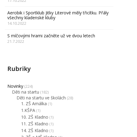
17.10.2022
Aerobik i Sportklub Jitky Literové měly třicítku. Přály
všechny kladenské kluby
14.10.2022
S míčovými hrami začněte už ve dvou letech
21.7.2022
Rubriky
Novinky
(224)
Děti na startu
(182)
Děti na startu ve školách
(28)
1. ZŠ Amálka
(1)
1.KŠPA
(1)
10. ZŠ Kladno
(1)
11. ZŠ Kladno
(1)
14. ZŠ Kladno
(1)