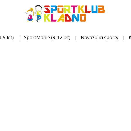
-9 let)
SportManie (9-12 let)
Navazující sporty