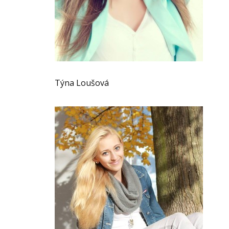
Týna Loušová