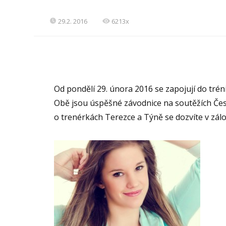
29.2. 2016
6213x
Od pondělí 29. února 2016 se zapojují do trén
Obě jsou úspěšné závodnice na soutěžích Česk
o trenérkách Terezce a Týně se dozvíte v zál