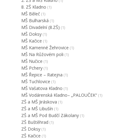
2. ZŠ a MŠ Kladno
(1)
8. ZŠ Kladno
(1)
MŠ Běleč
(1)
MŠ Bulharská
(1)
MŠ Divadelní (8.ZŠ)
(1)
MŠ Doksy
(1)
MŠ Kačice
(1)
MŠ Kamenné Žehrovice
(1)
MŠ Na Růžovém poli
(1)
MŠ Nučice
(1)
MŠ Pchery
(1)
MŠ Řepice – Ratejna
(1)
MŠ Tuchlovice
(1)
MŠ Vašatova Kladno
(1)
MŠ Vodárenská Kladno– „PALOUČEK“
(1)
ZŠ a MŠ Jiráskova
(1)
ZŠ a MŠ Libušín
(1)
ZŠ a MŠ Pod Budčí Zákolany
(1)
ZŠ Buštěhrad
(1)
ZŠ Doksy
(1)
ZŠ Kačice
(1)