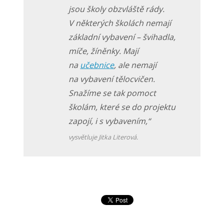
jsou školy obzvláště rády.
V některých školách nemají
základní vybavení – švihadla,
míče, žíněnky. Mají
na
učebnice
, ale nemají
na vybavení tělocvičen.
Snažíme se tak pomoct
školám, které se do projektu
zapojí, i s vybavením,“
vysvětluje Jitka Literová.