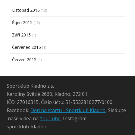
Listopad 2015
(13)
Říjen 2015
(12)
Září 2015
(1)
Červenec 2015
(1)
Červen 2015
(1)
Sportklub Kladno z.s.
Karolíny Světlé 2660, Kladno, 272 01
IČO: 27016315, Číslo účtu: 51-5532810277/0100
Facebook:
Děti na startu - Sportklub Kladno
, Sledujte
naše videa na
YouTube
, Instagram:
sportklub_kladno