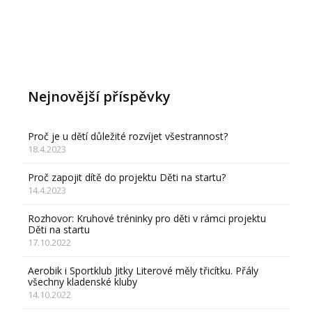
Nejnovější příspěvky
Proč je u dětí důležité rozvíjet všestrannost?
18.4.2023
Proč zapojit dítě do projektu Děti na startu?
14.4.2023
Rozhovor: Kruhové tréninky pro děti v rámci projektu
Děti na startu
17.10.2022
Aerobik i Sportklub Jitky Literové měly třicítku. Přály
všechny kladenské kluby
14.10.2022