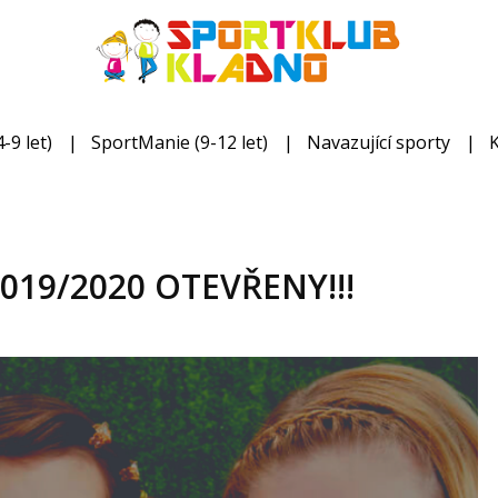
-9 let)
SportManie (9-12 let)
Navazující sporty
 2019/2020 OTEVŘENY!!!