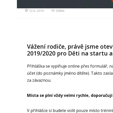
12.6. 2019
3084x
Vážení rodiče, právě jsme otevř
2019/2020 pro Děti na startu a
Přihláška se vyplňuje online přes formulář, ná
účet (do poznámky jméno dítěte). Takto zasl
za závaznou.
Místa se plní vždy velmi rychle, doporučuj
V přihlášce si budete volit pouze místo trén