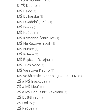
2. ZŠ a MŠ Kladno
(1)
8. ZŠ Kladno
(1)
MŠ Běleč
(1)
MŠ Bulharská
(1)
MŠ Divadelní (8.ZŠ)
(1)
MŠ Doksy
(1)
MŠ Kačice
(1)
MŠ Kamenné Žehrovice
(1)
MŠ Na Růžovém poli
(1)
MŠ Nučice
(1)
MŠ Pchery
(1)
MŠ Řepice – Ratejna
(1)
MŠ Tuchlovice
(1)
MŠ Vašatova Kladno
(1)
MŠ Vodárenská Kladno– „PALOUČEK“
(1)
ZŠ a MŠ Jiráskova
(1)
ZŠ a MŠ Libušín
(1)
ZŠ a MŠ Pod Budčí Zákolany
(1)
ZŠ Buštěhrad
(1)
ZŠ Doksy
(1)
ZŠ Kačice
(1)