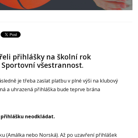
eli přihlášky na školní rok
 Sportovní všestrannost.
sledně je třeba zaslat platbu v plné výši na klubový
aná a uhrazená přihláška bude teprve brána
i přihlášku neodkládat.
inku (Amálka nebo Norská). Až po uzavření přihlášek