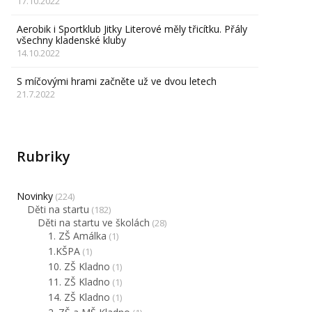
17.10.2022
Aerobik i Sportklub Jitky Literové měly třicítku. Přály
všechny kladenské kluby
14.10.2022
S míčovými hrami začněte už ve dvou letech
21.7.2022
Rubriky
Novinky
(224)
Děti na startu
(182)
Děti na startu ve školách
(28)
1. ZŠ Amálka
(1)
1.KŠPA
(1)
10. ZŠ Kladno
(1)
11. ZŠ Kladno
(1)
14. ZŠ Kladno
(1)