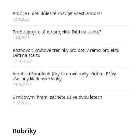
Proč je u dětí důležité rozvíjet všestrannost?
18.4.2023
Proč zapojit dítě do projektu Děti na startu?
14.4.2023
Rozhovor: Kruhové tréninky pro děti v rámci projektu
Děti na startu
17.10.2022
Aerobik i Sportklub Jitky Literové měly třicítku. Přály
všechny kladenské kluby
14.10.2022
S míčovými hrami začněte už ve dvou letech
21.7.2022
Rubriky