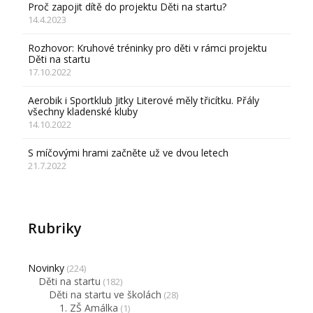
Proč zapojit dítě do projektu Děti na startu?
14.4.2023
Rozhovor: Kruhové tréninky pro děti v rámci projektu
Děti na startu
17.10.2022
Aerobik i Sportklub Jitky Literové měly třicítku. Přály
všechny kladenské kluby
14.10.2022
S míčovými hrami začněte už ve dvou letech
21.7.2022
Rubriky
Novinky
(224)
Děti na startu
(182)
Děti na startu ve školách
(28)
1. ZŠ Amálka
(1)