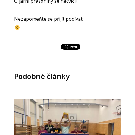
O jarní prázdniny se necvičí!
Nezapomeňte se přijít podívat
Podobné články