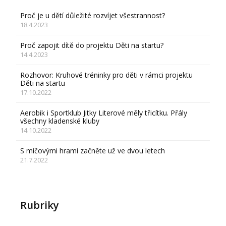
Proč je u dětí důležité rozvíjet všestrannost?
18.4.2023
Proč zapojit dítě do projektu Děti na startu?
14.4.2023
Rozhovor: Kruhové tréninky pro děti v rámci projektu
Děti na startu
17.10.2022
Aerobik i Sportklub Jitky Literové měly třicítku. Přály
všechny kladenské kluby
14.10.2022
S míčovými hrami začněte už ve dvou letech
21.7.2022
Rubriky