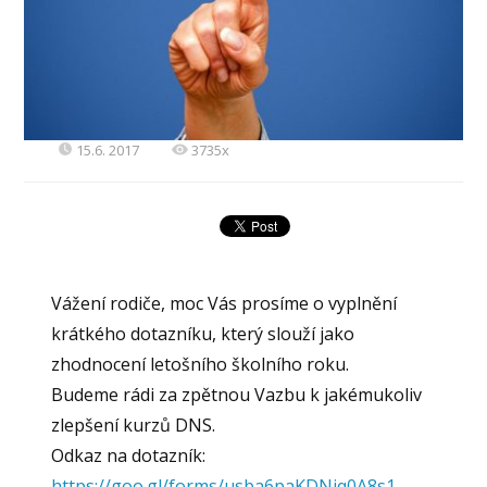
15.6. 2017
3735x
Vážení rodiče, moc Vás prosíme o vyplnění
krátkého dotazníku, který slouží jako
zhodnocení letošního školního roku.
Budeme rádi za zpětnou Vazbu k jakémukoliv
zlepšení kurzů DNS.
Odkaz na dotazník:
https://goo.gl/forms/usba6paKDNiq0A8s1